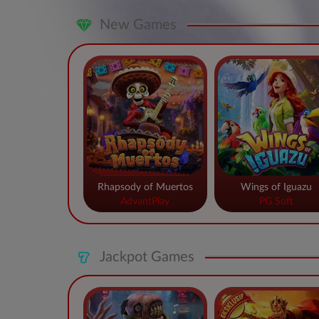
New Games
Rhapsody of Muertos
Wings of Iguazu
AdvantPlay
PG Soft
Jackpot Games