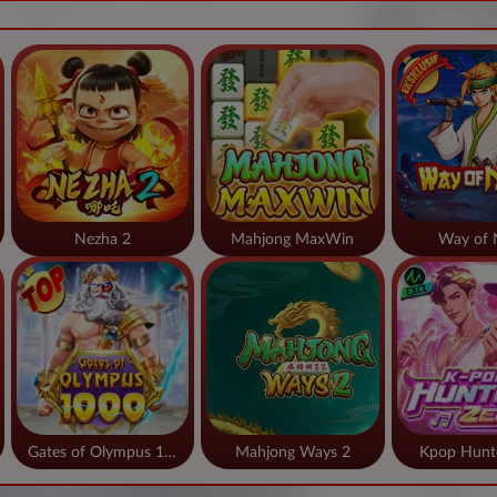
Nezha 2
Mahjong MaxWin
Way of 
Gates of Olympus 1000
Mahjong Ways 2
Kpop Hunt