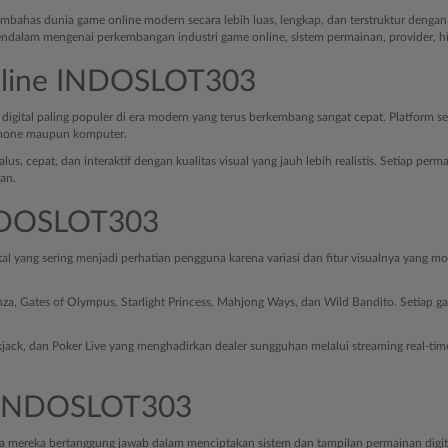
mbahas dunia game online modern secara lebih luas, lengkap, dan terstruktur deng
ndalam mengenai perkembangan industri game online, sistem permainan, provider, hi
line INDOSLOT303
an digital paling populer di era modern yang terus berkembang sangat cepat. Platfo
tphone maupun komputer.
 cepat, dan interaktif dengan kualitas visual yang jauh lebih realistis. Setiap p
an.
NDOSLOT303
yang sering menjadi perhatian pengguna karena variasi dan fitur visualnya yang moder
a, Gates of Olympus, Starlight Princess, Mahjong Ways, dan Wild Bandito. Setiap game
lackjack, dan Poker Live yang menghadirkan dealer sungguhan melalui streaming real-tim
i INDOSLOT303
 mereka bertanggung jawab dalam menciptakan sistem dan tampilan permainan digit