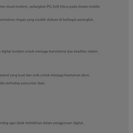
game visual modern, sedangkan PG Soft fokus pada desain mobile
ermainan ringan yang mudah diakses di berbagai perangkat.
e digital modern untuk menjaga konsistensi dan keadilan sistem.
ssword yang kuat dan unik untuk menjaga keamanan akun.
siko terhadap pencurian data.
nting agar tidak berlebihan dalam penggunaan digital.