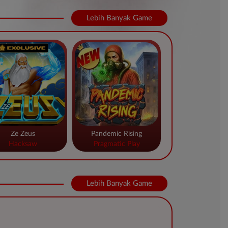
Lebih Banyak Game
Ze Zeus
Pandemic Rising
Hacksaw
Pragmatic Play
Lebih Banyak Game