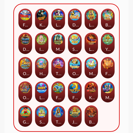
Fantasy Unicorn
King Kong’s Rampage
Legendary Panda
Daily Fishing
Li Kui Pi Yu
Bird Hunter
Dragon Storm
Insect Paradise
Monster Awaken plus
Sea Food Paradise II Plus
Legend of the phoenix
YaoQianShu
OCEAN MONSTER 2
HaiDiLao
Thanos Avengers
Ocean Paradise
Master Of The Deep
Fire Phoenix
Ocean King 3
Lucky Fishing
Fishman Wharf
Fish Music World
Kirin Storm
Mermaids-6s
Golden Legend Plus
Spongebob
Thunder Dragon
Jin Chan Bu Yu
Buffalo thunder