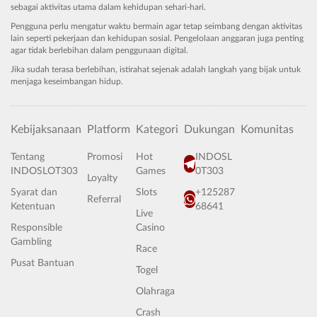
sebagai aktivitas utama dalam kehidupan sehari-hari.
Pengguna perlu mengatur waktu bermain agar tetap seimbang dengan aktivitas
lain seperti pekerjaan dan kehidupan sosial. Pengelolaan anggaran juga penting
agar tidak berlebihan dalam penggunaan digital.
Jika sudah terasa berlebihan, istirahat sejenak adalah langkah yang bijak untuk
menjaga keseimbangan hidup.
Kebijaksanaan
Platform
Kategori
Dukungan
Komunitas
Tentang
Promosi
Hot
INDOSL
INDOSLOT303
Games
0T303
Loyalty
Syarat dan
Slots
+125287
Referral
Ketentuan
68641
Live
Responsible
Casino
Gambling
Race
Pusat Bantuan
Togel
Olahraga
Crash