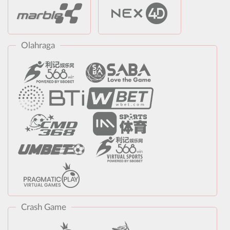
Olahraga
Crash Game