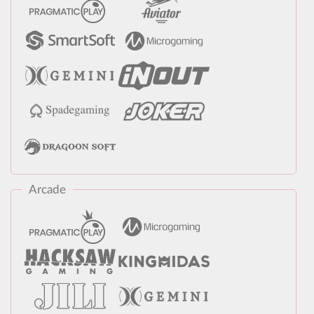
Arcade