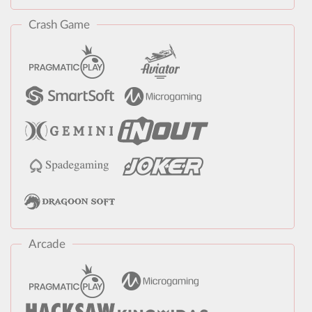
Crash Game
Arcade