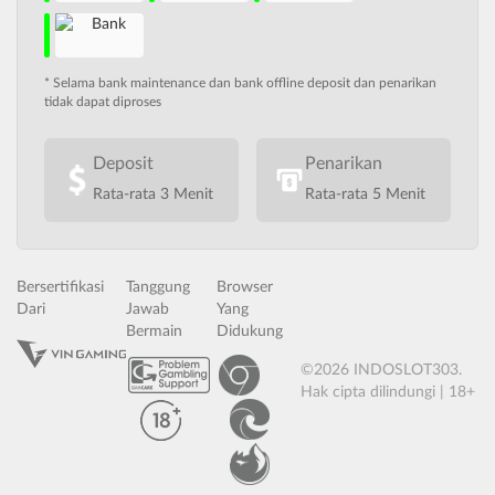
* Selama bank maintenance dan bank offline deposit dan penarikan
tidak dapat diproses
Deposit
Penarikan
Rata-rata 3 Menit
Rata-rata 5 Menit
Bersertifikasi
Tanggung
Browser
Dari
Jawab
Yang
Bermain
Didukung
©2026 INDOSLOT303.
Hak cipta dilindungi | 18+