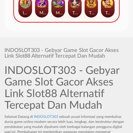
Ice Age Mammoths
Magician
Monster Pop
The Beauties
The Pharaoh
Train Robber
INDOSLOT303 - Gebyar Game Slot Gacor Akses
Link Slot88 Alternatif Tercepat Dan Mudah
INDOSLOT303 - Gebyar
Game Slot Gacor Akses
Link Slot88 Alternatif
Tercepat Dan Mudah
Selamat Datang di
INDOSLOT303
sebuah pusat informasi yang membahas
dunia game online modern secara lebih luas, lengkap, dan terstruktur dengan
pendekatan yang mudah dipahami oleh berbagai kalangan pengguna digital
saat ini. Pembahasan ini memberikan wawasan mendalam mengenai