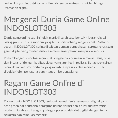
perkembangan industri game online, sistem permainan, provider, hingga
keamanan digital.
Mengenal Dunia Game Online
INDOSLOT303
Dunia game online saat ini telah menjadi salah satu bentuk hiburan digital
paling populer di era modern yang terus berkembang sangat cepat. Platform
seperti INDOSLOT303 sering dikaitkan dengan pembahasan seputar ekosistem
game digital yang mudah diakses melalui smartphone maupun komputer.
Perkembangan teknologi membuat pengalaman bermain semakin halus, cepat,
dan interaktif dengan kualitas visual yang jauh lebih realistis. Setiap permainan
memiliki mekanisme berbeda yang membuatnya unik dan menarik untuk
dipelajari oleh pengguna baru maupun berpengalaman.
Ragam Game Online di
INDOSLOT303
Dalam dunia INDOSLOT303, terdapat banyak jenis permainan digital yang
sering menjadi perhatian pengguna karena variasi dan fitur visualnya yang
modern. Salah satu kategori paling populer adalah slot digital dengan tema
beragam dan tampilan menarik.