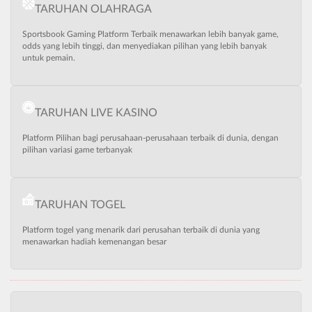
TARUHAN OLAHRAGA
Sportsbook Gaming Platform Terbaik menawarkan lebih banyak game,
odds yang lebih tinggi, dan menyediakan pilihan yang lebih banyak
untuk pemain.
TARUHAN LIVE KASINO
Platform Pilihan bagi perusahaan-perusahaan terbaik di dunia, dengan
pilihan variasi game terbanyak
TARUHAN TOGEL
Platform togel yang menarik dari perusahan terbaik di dunia yang
menawarkan hadiah kemenangan besar