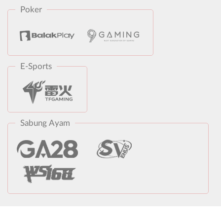
Poker
E-Sports
Sabung Ayam