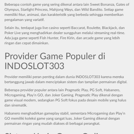
Beberapa contoh game yang sering dikenal antara lain Sweet Bonanza, Gates of
Olympus, Starlight Princess, Mahjong Ways, dan Wild Bandito. Setiap game
memiliki fitur, animasi, dan karakteristik yang berbeda sehingga memberikan
pengalaman yang variatif.
Selain itu, terdapat juga live casino seperti Baccarat, Roulette, Blackjack, dan
Poker Live yang menghadirkan dealer sungguhan melalui streaming real-time.
Ada juga game seperti Fish Hunter, Fire Kirin, dan arcade game yang lebih
ringan dan cepat dimainkan.
Provider Game Populer di
INDOSLOT303
Provider memiliki peran penting dalam dunia INDOSLOT303 karena mereka
bertanggung jawab dalam menciptakan sistem dan tampilan permainan digital.
Beberapa provider populer antara lain Pragmatic Play, PG Soft, Habanero,
Microgaming, Play’n GO, dan Joker Gaming. Pragmatic Play dikenal dengan
game visual modern, sedangkan PG Soft fokus pada desain mobile yang halus
dan sinematik.
Habanero menghadirkan gameplay stabil, sementara Microgaming dan Play’n
GO memiliki koleksi game yang sangat luas. Joker Gaming dikenal dengan
permainan ringan yang mudah diakses di berbagai perangkat.